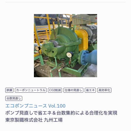
鉄鋼
カーボンニュートラル
CO2削減
仕様の見直し
省エネ
⾼効率化
台数⾒直し
エコポンプニュース Vol.100
ポンプ見直しで省エネ＆台数集約による合理化を実現
東京製鐵株式会社 九州工場