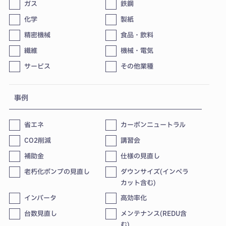
ガス
鉄鋼
化学
製紙
精密機械
食品・飲料
繊維
機械・電気
サービス
その他業種
事例
省エネ
カーボンニュートラル
CO2削減
講習会
補助金
仕様の見直し
老朽化ポンプの見直し
ダウンサイズ(インペラ
カット含む)
インバータ
⾼効率化
台数⾒直し
メンテナンス(REDU含
む)